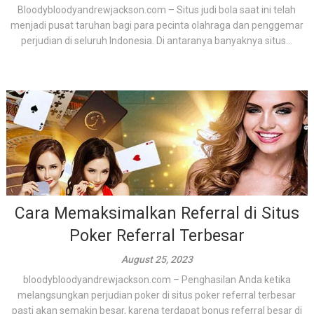
Bloodybloodyandrewjackson.com – Situs judi bola saat ini telah
menjadi pusat taruhan bagi para pecinta olahraga dan penggemar
perjudian di seluruh Indonesia. Di antaranya banyaknya situs...
Cara Memaksimalkan Referral di Situs
Poker Referral Terbesar
August 25, 2023
bloodybloodyandrewjackson.com – Penghasilan Anda ketika
melangsungkan perjudian poker di situs poker referral terbesar
pasti akan semakin besar, karena terdapat bonus referral besar di