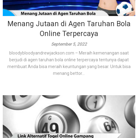
Menang Jutaan di Agen Taruhan Bola
Online Terpercaya
September 5, 2022
bloodybloodyandrewjackson.com – Meraih kemenangan saat
berjudi di agen taruhan bola online terpercaya tentunya dapat
membuat Anda bisa meraih keuntungan yang besar. Untuk bisa
menang bettor...