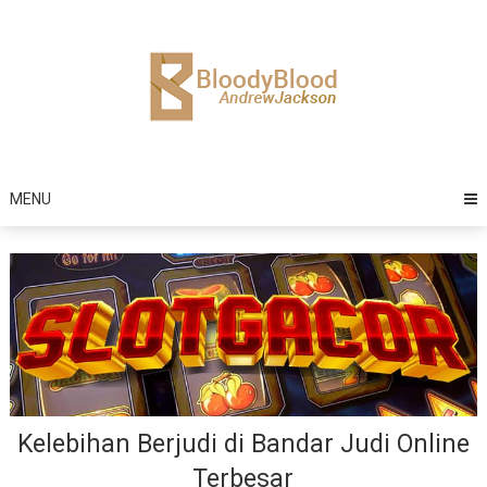
Skip
to
content
MENU
Kelebihan Berjudi di Bandar Judi Online
Terbesar