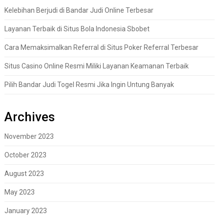
Kelebihan Berjudi di Bandar Judi Online Terbesar
Layanan Terbaik di Situs Bola Indonesia Sbobet
Cara Memaksimalkan Referral di Situs Poker Referral Terbesar
Situs Casino Online Resmi Miliki Layanan Keamanan Terbaik
Pilih Bandar Judi Togel Resmi Jika Ingin Untung Banyak
Archives
November 2023
October 2023
August 2023
May 2023
January 2023