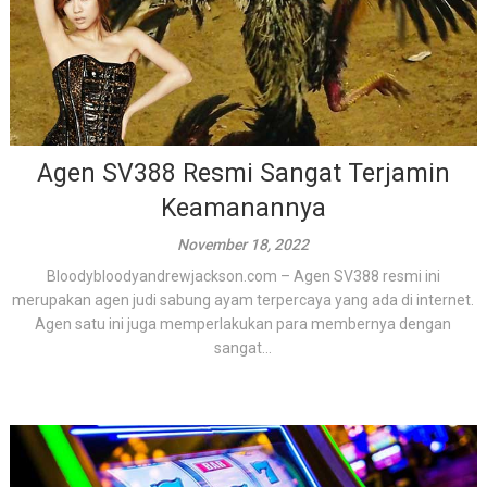
Agen SV388 Resmi Sangat Terjamin
Keamanannya
November 18, 2022
Bloodybloodyandrewjackson.com – Agen SV388 resmi ini
merupakan agen judi sabung ayam terpercaya yang ada di internet.
Agen satu ini juga memperlakukan para membernya dengan
sangat...