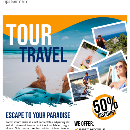
Tips Bermain