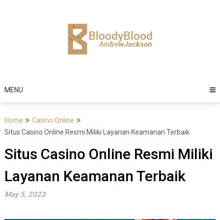
Skip
to
content
MENU
Home
Casino Online
Situs Casino Online Resmi Miliki Layanan Keamanan Terbaik
Situs Casino Online Resmi Miliki
Layanan Keamanan Terbaik
May 5, 2023