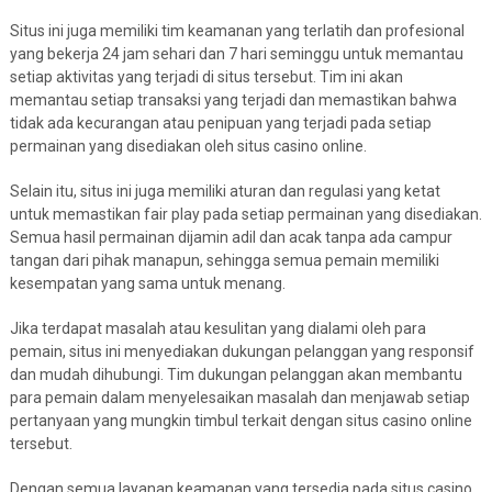
Situs ini juga memiliki tim keamanan yang terlatih dan profesional
yang bekerja 24 jam sehari dan 7 hari seminggu untuk memantau
setiap aktivitas yang terjadi di situs tersebut. Tim ini akan
memantau setiap transaksi yang terjadi dan memastikan bahwa
tidak ada kecurangan atau penipuan yang terjadi pada setiap
permainan yang disediakan oleh situs casino online.
Selain itu, situs ini juga memiliki aturan dan regulasi yang ketat
untuk memastikan fair play pada setiap permainan yang disediakan.
Semua hasil permainan dijamin adil dan acak tanpa ada campur
tangan dari pihak manapun, sehingga semua pemain memiliki
kesempatan yang sama untuk menang.
Jika terdapat masalah atau kesulitan yang dialami oleh para
pemain, situs ini menyediakan dukungan pelanggan yang responsif
dan mudah dihubungi. Tim dukungan pelanggan akan membantu
para pemain dalam menyelesaikan masalah dan menjawab setiap
pertanyaan yang mungkin timbul terkait dengan situs casino online
tersebut.
Dengan semua layanan keamanan yang tersedia pada situs casino