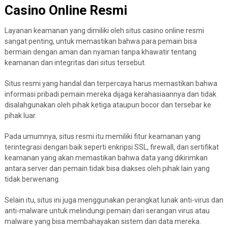
Casino Online Resmi
Layanan keamanan yang dimiliki oleh situs casino online resmi
sangat penting, untuk memastikan bahwa para pemain bisa
bermain dengan aman dan nyaman tanpa khawatir tentang
keamanan dan integritas dari situs tersebut.
Situs resmi yang handal dan terpercaya harus memastikan bahwa
informasi pribadi pemain mereka dijaga kerahasiaannya dan tidak
disalahgunakan oleh pihak ketiga ataupun bocor dan tersebar ke
pihak luar.
Pada umumnya, situs resmi itu memiliki fitur keamanan yang
terintegrasi dengan baik seperti enkripsi SSL, firewall, dan sertifikat
keamanan yang akan memastikan bahwa data yang dikirimkan
antara server dan pemain tidak bisa diakses oleh pihak lain yang
tidak berwenang.
Selain itu, situs ini juga menggunakan perangkat lunak anti-virus dan
anti-malware untuk melindungi pemain dari serangan virus atau
malware yang bisa membahayakan sistem dan data mereka.