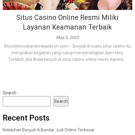
Situs Casino Online Resmi Miliki
Layanan Keamanan Terbaik
May 5, 2023
Bloodybloodyandrewjackson.com – Berjudi di suatu situs casino itu
merupakan kegiatan yang cukup menyenangkan dam seru.
Terlebih, jika Anda berjudi di situs casino online resmi, karena...
Search
Search
Recent Posts
Kelebihan Berjudi di Bandar Judi Online Terbesar