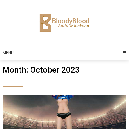
Skip
to
content
MENU
Month:
October 2023