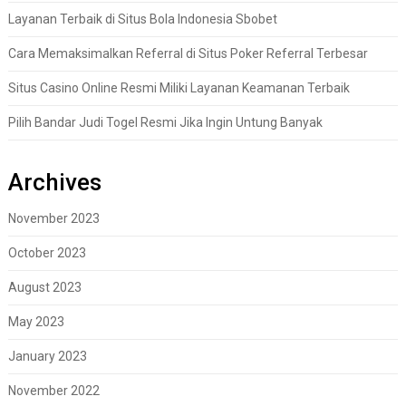
Layanan Terbaik di Situs Bola Indonesia Sbobet
Cara Memaksimalkan Referral di Situs Poker Referral Terbesar
Situs Casino Online Resmi Miliki Layanan Keamanan Terbaik
Pilih Bandar Judi Togel Resmi Jika Ingin Untung Banyak
Archives
November 2023
October 2023
August 2023
May 2023
January 2023
November 2022