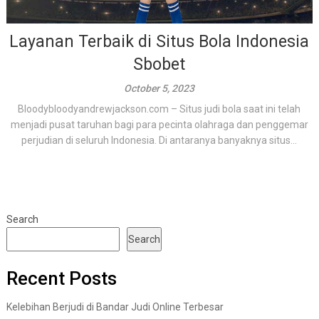
Layanan Terbaik di Situs Bola Indonesia
Sbobet
October 5, 2023
Bloodybloodyandrewjackson.com – Situs judi bola saat ini telah
menjadi pusat taruhan bagi para pecinta olahraga dan penggemar
perjudian di seluruh Indonesia. Di antaranya banyaknya situs...
Search
Search
Recent Posts
Kelebihan Berjudi di Bandar Judi Online Terbesar