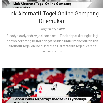
Link Alternatif Togel Online Gampang
Ditemukan
August 15, 2022
Bloodybloodyandrewjackson.com – Tidak dapat dipungkiri lagi
bahwa sekarang bettor sangat mudah untuk menemukan link
alternatif togel online di internet. Hal tersebut terjadi karena
memang situs...