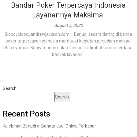
Bandar Poker Terpercaya Indonesia
Layanannya Maksimal
August 5, 2022
Bloodybloodyandrewjackson.com – Berjudi secara daring di banda
poker terpercaya Indonesia membuat kegiatan perjudian menjadi
lebih nyaman. Kenyamanan dalam berjudi ini timbul karena terdapat
banyak layanan...
Search
Search
Recent Posts
Kelebihan Berjudi di Bandar Judi Online Terbesar