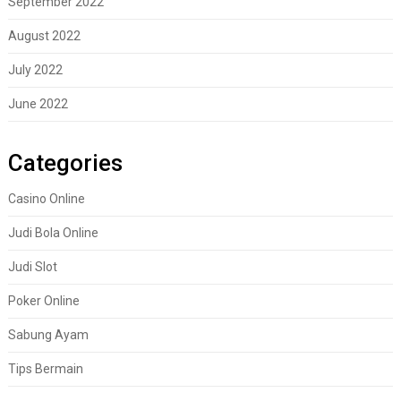
September 2022
August 2022
July 2022
June 2022
Categories
Casino Online
Judi Bola Online
Judi Slot
Poker Online
Sabung Ayam
Tips Bermain