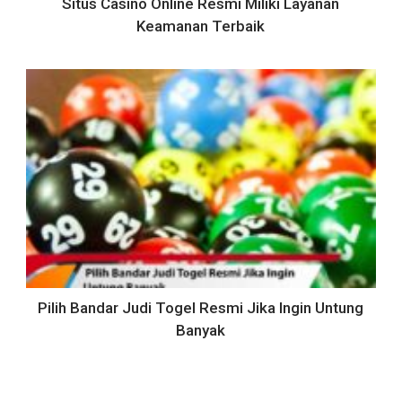
Situs Casino Online Resmi Miliki Layanan
Keamanan Terbaik
Pilih Bandar Judi Togel Resmi Jika Ingin Untung
Banyak